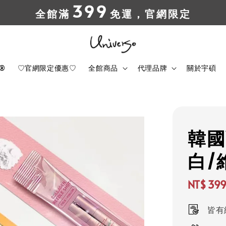
399
全館滿
免運，官網限定
t®
♡官網限定優惠♡
全館商品
代理品牌
關於宇碩
韓國
白/
NT$ 39
Sale
皆有紙
price