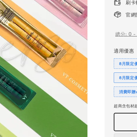
刷卡
官網
總分:
0
適用優惠
8月限定優
8月限定
消費即贈c
超商含包材超