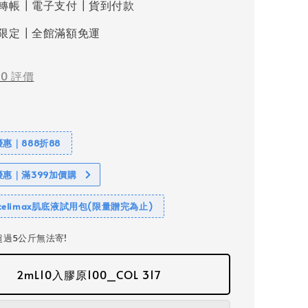
轉帳┃電子支付┃貨到付款
限定┃全館滿額免運
-
0
評價
惠｜888折88
優惠｜滿399加價購
elimax肌底液試用包(限量贈完為止)
過5公斤無法寄!
2mL10入膠原100_COL 317