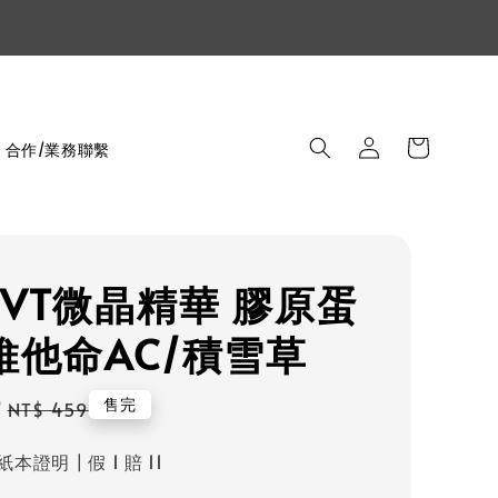
合作/業務聯繫
VT微晶精華 膠原蛋
維他命AC/積雪草
9
售完
NT$ 459
Regular
本證明┃假 1 賠 11
price