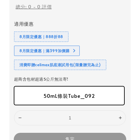
總分:
0
-
0
評價
適用優惠
8月限定優惠｜888折88
8月限定優惠｜滿399加價購
消費即贈celimax肌底液試用包(限量贈完為止)
超商含包材超過5公斤無法寄!
50mL條裝Tube_092
售完