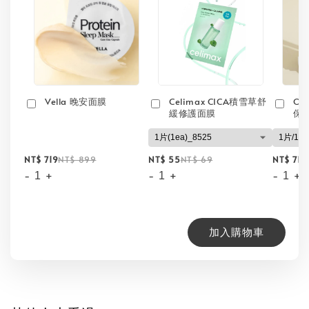
Vella 晚安面膜
Celimax CICA積雪草舒
On
緩修護面膜
保
NT$ 719
NT$ 899
NT$ 55
NT$ 69
NT$ 71
N
-
+
-
+
-
+
加入購物車