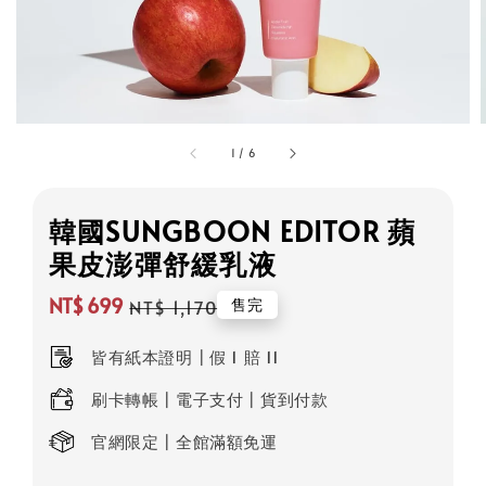
1
/
6
韓國SUNGBOON EDITOR 蘋
果皮澎彈舒緩乳液
NT$ 699
售完
NT$ 1,170
Sale
Regular
price
price
皆有紙本證明┃假 1 賠 11
刷卡轉帳┃電子支付┃貨到付款
官網限定┃全館滿額免運