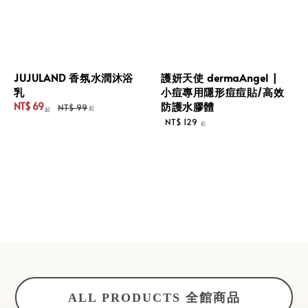
JUJULAND 香氛水潤沐浴
護妍天使 dermaAngel |
乳
小痘專用隱形痘痘貼/高效
防護水膠體
NT$ 69
NT$ 99
起
起
Sale
Regular
Regular
NT$ 129
起
price
price
price
ALL PRODUCTS 全館商品