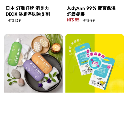
日本 ST雞仔牌 消臭力
JudyAnn 99% 蘆薈保濕
DEOX 浴廁淨味除臭劑
舒緩凝膠
Regular
NT$ 85
NT$ 139
NT$ 99
Sale
Regular
price
price
price