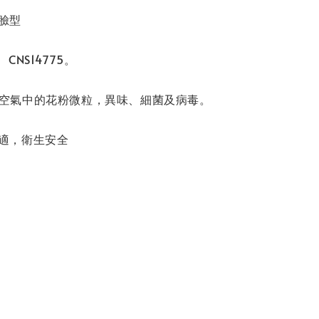
臉型
CNS14775。
隔絕空氣中的花粉微粒，異味、細菌及病毒。
舒適，衛生安全