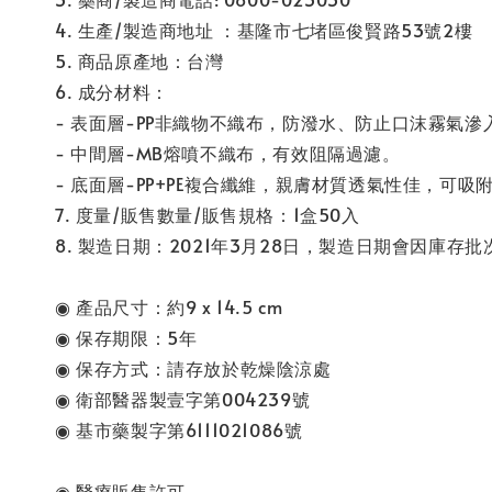
4. 生產/製造商地址 ：基隆市七堵區俊賢路53號2樓
5. 商品原產地：台灣
6. 成分材料：
- 表面層-PP非織物不織布，防潑水、防止口沫霧氣滲
- 中間層-MB熔噴不織布，有效阻隔過濾。
- 底面層-PP+PE複合纖維，親膚材質透氣性佳，可
7. 度量/販售數量/販售規格：1盒50入
8. 製造日期：2021年3月28日，製造日期會因庫
◉ 產品尺寸：約9 x 14.5 cm
◉ 保存期限：5年
◉ 保存方式：請存放於乾燥陰涼處
◉ 衛部醫器製壹字第004239號
◉ 基市藥製字第6111021086號
◉ 醫療販售許可