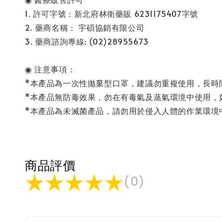
1. 許可字號：新北府林衛藥販 6231175407字號
2. 藥商名稱： 宇碩協銷有限公司
3. 藥商諮詢專線: (02)28955673
◉ 注意事項：
*本產品為一次性拋棄型口罩，建議勿重複使用，長時
*本產品無防毒效果，勿在有毒氣及蒸氣環境中使用，
*本產品為未滅菌產品，請勿用於侵入人體的作業環境
商品評價
(
0
)