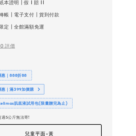
本證明┃假 1 賠 11
轉帳┃電子支付┃貨到付款
限定┃全館滿額免運
-
0
評價
惠｜888折88
優惠｜滿399加價購
elimax肌底液試用包(限量贈完為止)
過5公斤無法寄!
兒童平面-黃