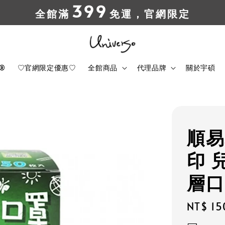
399
全館滿
免運，官網限定
t®
♡官網限定優惠♡
全館商品
代理品牌
關於宇碩
順易
印 
層口
Regula
NT$ 15
price