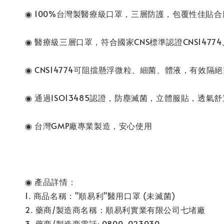
◉ 100%台灣製醫療級口罩，三層防護，包覆性佳貼合
◉ 醫療級三層口罩，符合國家CNS標準認證CNS14774、
◉ CNS14774可阻擋懸浮微粒、細菌、體液，有效
◉ 通過ISO13485認證，防塵滅菌，立體服貼，透氣
◉ 台灣GMP廠專業製造，安心使用
◉ 產品詳情：
1. 商品名稱："順易利"醫用口罩 (未滅菌)
2. 藥商/製造商名稱：順易利實業有限公司七堵廠
3. 藥商/製造商電話: 0800-023030