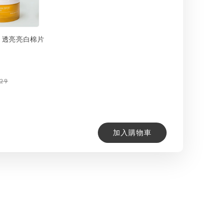
ax 透亮亮白棉片
129
加入購物車