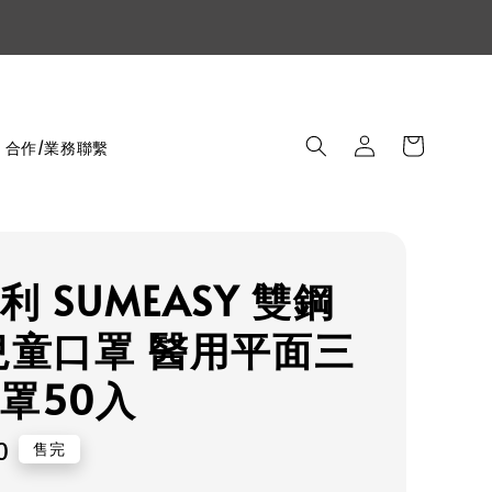
合作/業務聯繫
利 SUMEASY 雙鋼
兒童口罩 醫用平面三
罩50入
r
0
售完