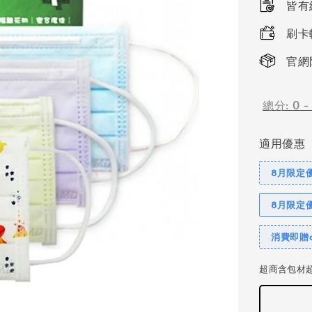
皆有紙
刷卡
官網
總分:
0
適用優惠
8月限定優
8月限定
消費即贈c
超商含包材超