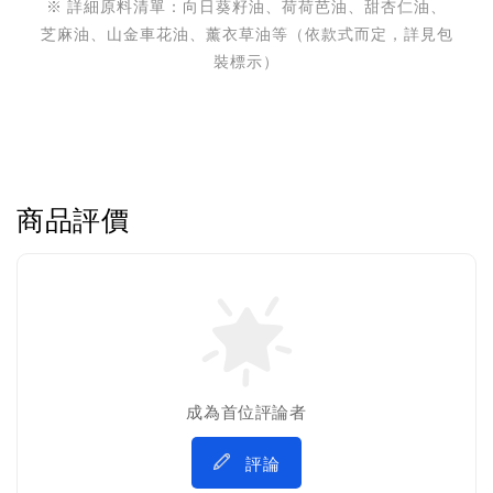
※ 詳細原料清單：向日葵籽油、荷荷芭油、甜杏仁油、
芝麻油、山金車花油、薰衣草油等（依款式而定，詳見包
裝標示）
商品評價
成為首位評論者
評論