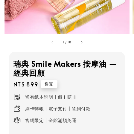
1
/
10
瑞典 Smile Makers 按摩油 —
經典回顧
Regular
NT$ 899
售完
price
皆有紙本證明┃假 1 賠 11
刷卡轉帳┃電子支付┃貨到付款
官網限定┃全館滿額免運