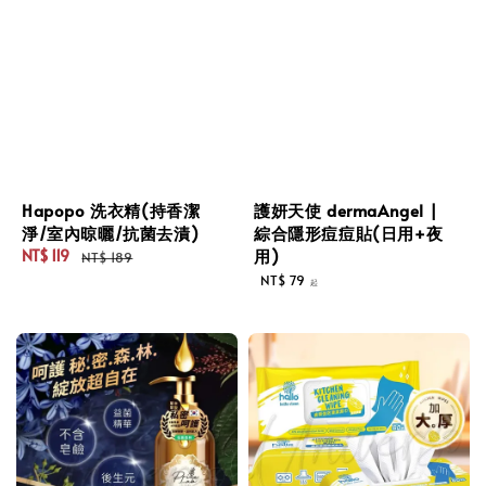
Hapopo 洗衣精(持香潔
護妍天使 dermaAngel |
淨/室內晾曬/抗菌去漬)
綜合隱形痘痘貼(日用+夜
用)
NT$ 119
NT$ 189
Sale
Regular
Regular
NT$ 79
起
price
price
price