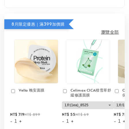
8月限定優惠｜滿399加價購
瀏覽全部
Vella 晚安面膜
Celimax CICA積雪草舒
On
緩修護面膜
保
NT$ 719
NT$ 899
NT$ 55
NT$ 69
NT$ 71
N
-
+
-
+
-
+