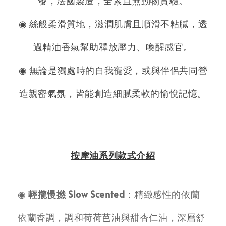
發，法國製造，全素且無動物實驗。
◉ 絲般柔滑質地，滋潤肌膚且順滑不粘膩，透
過精油香氣幫助釋放壓力、喚醒感官。
◉ 無論是獨處時的自我寵愛，或與伴侶共同營
造親密氣氛，皆能創造細膩柔軟的愉悅記憶。
按摩油系列款式介紹
◉
輕攏慢撚 Slow Scented
：精緻感性的依蘭
依蘭香調，調和荷荷芭油與甜杏仁油，深層舒