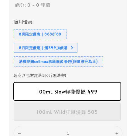
總分:
0
-
0
評價
適用優惠
8月限定優惠｜888折88
8月限定優惠｜滿399加價購
消費即贈celimax肌底液試用包(限量贈完為止)
超商含包材超過5公斤無法寄!
100mL Slow輕攏慢撚 499
100mL Wild狂風漫舞 505