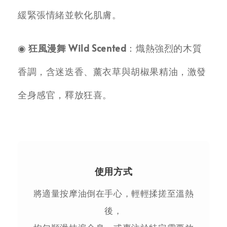
緩緊張情緒並軟化肌膚。
◉
狂風漫舞 Wild Scented
：熾熱強烈的木質
香調，含迷迭香、薰衣草與胡椒果精油，激發
全身感官，釋放狂喜。
使用方式
將適量按摩油倒在手心，輕輕揉搓至溫熱
後，