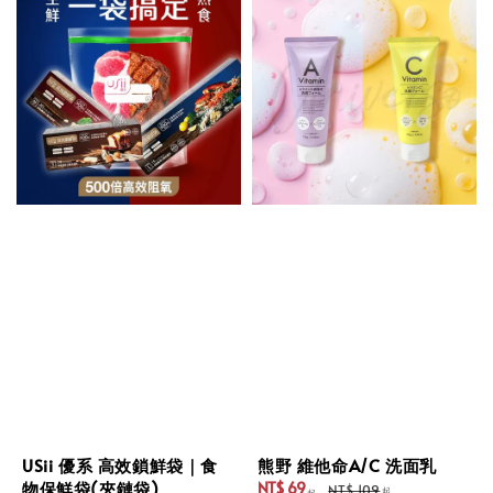
USii 優系 高效鎖鮮袋｜食
熊野 維他命A/C 洗面乳
物保鮮袋(夾鏈袋)
NT$ 69
NT$ 109
起
起