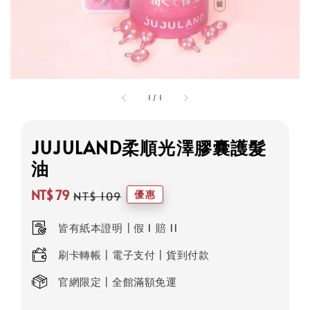
1
/
1
JUJULAND柔順光澤膠囊護髮
油
NT$ 79
優惠
NT$ 109
Sale
Regular
price
price
皆有紙本證明┃假 1 賠 11
刷卡轉帳┃電子支付┃貨到付款
官網限定┃全館滿額免運