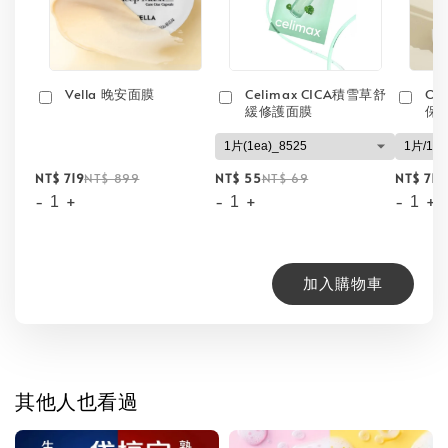
Vella 晚安面膜
Celimax CICA積雪草舒
On
緩修護面膜
保
NT$ 719
NT$ 899
NT$ 55
NT$ 69
NT$ 71
N
-
+
-
+
-
+
加入購物車
其他人也看過