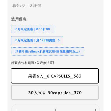
總分:
0
-
0
評價
適用優惠
8月限定優惠｜888折88
8月限定優惠｜滿399加價購
消費即贈celimax肌底液試用包(限量贈完為止)
超商含包材超過5公斤無法寄!
果香6入_6 CAPSULES_363
30入果香 30capsules_370