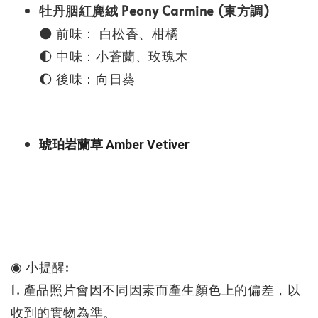
牡丹胭紅麂絨 Peony Carmine (東方調)
🌑 前味： 白松香、柑橘
🌓 中味：小蒼蘭、玫瑰木
🌔 後味：向日葵
琥珀岩蘭草 Amber Vetiver
◉ 小提醒:
1. 產品照片會因不同因素而產生顏色上的偏差，以
收到的實物為準。