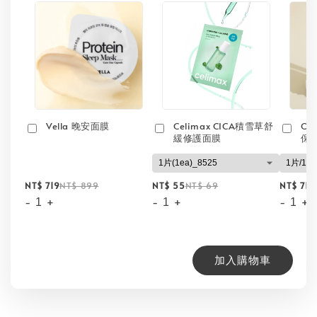
Vella 晚安面膜
Celimax CICA積雪草舒
On
緩修護面膜
保
NT$ 719
NT$ 899
NT$ 55
NT$ 69
NT$ 71
N
-
+
-
+
-
+
加入購物車