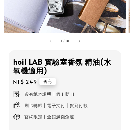
1
/
10
hoi! LAB 實驗室香氛 精油(水
氧機適用)
Regular
NT$ 249
售完
price
皆有紙本證明┃假 1 賠 11
刷卡轉帳┃電子支付┃貨到付款
官網限定┃全館滿額免運