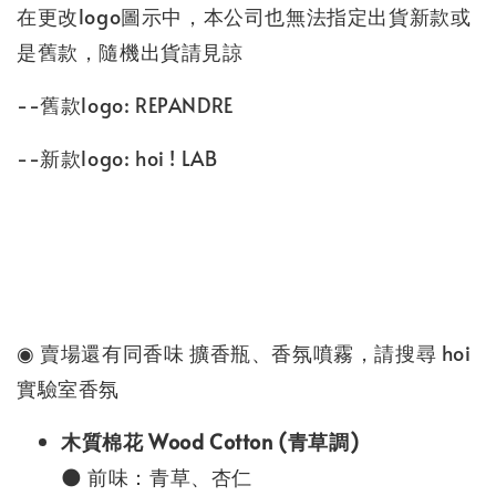
在更改logo圖示中，本公司也無法指定出貨新款或
是舊款，隨機出貨請見諒
--舊款logo: REPANDRE
--新款logo: hoi ! LAB
◉ 賣場還有同香味 擴香瓶、香氛噴霧，請搜尋 hoi
實驗室香氛
木質棉花 Wood Cotton (青草調)
🌑 前味：青草、杏仁