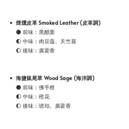
煙燻皮革 Smoked Leather (皮革調)
🌑 前味：黑醋栗
🌓 中味：肉豆蔻、天竺葵
🌔 後味：廣藿香
海鹽鼠尾草 Wood Sage (海洋調)
🌑 前味：佛手柑
🌓 中味：橙花
🌔 後味：琥珀、廣藿香