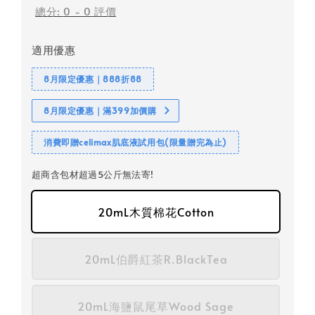
總分:
0
-
0
評價
適用優惠
8月限定優惠｜888折88
8月限定優惠｜滿399加價購
消費即贈celimax肌底液試用包(限量贈完為止)
超商含包材超過5公斤無法寄!
20mL木質棉花Cotton
20mL伯爵紅茶R.BlackTea
20mL海鹽鼠尾草Wood Sage