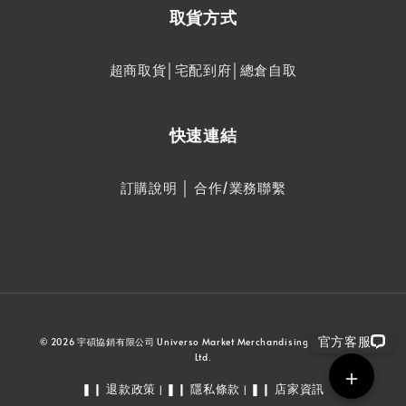
取貨方式
超商取貨│宅配到府│總倉自取
快速連結
訂購說明
│
合作/業務聯繫
官方客服
© 2026 宇碩協銷有限公司 Universo Market Merchandising Service Co.,
Ltd.
＋
❚❙ 退款政策
❚❙ 隱私條款
❚❙ 店家資訊
|
|