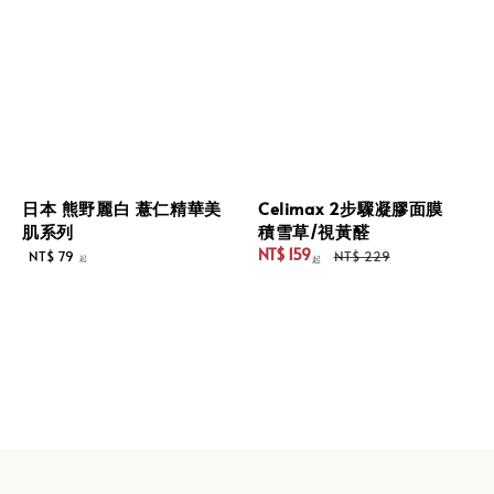
日本 熊野麗白 薏仁精華美
Celimax 2步驟凝膠面膜
肌系列
積雪草/視⿈醛
Regular
NT$ 159
NT$ 79
NT$ 229
起
起
Sale
Regular
price
price
price