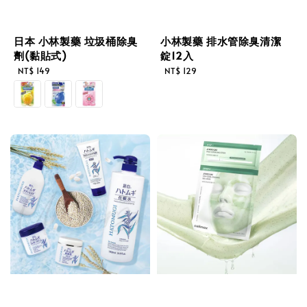
日本 小林製藥 垃圾桶除臭
小林製藥 排水管除臭清潔
劑(黏貼式)
錠12入
Regular
Regular
NT$ 149
NT$ 129
price
price