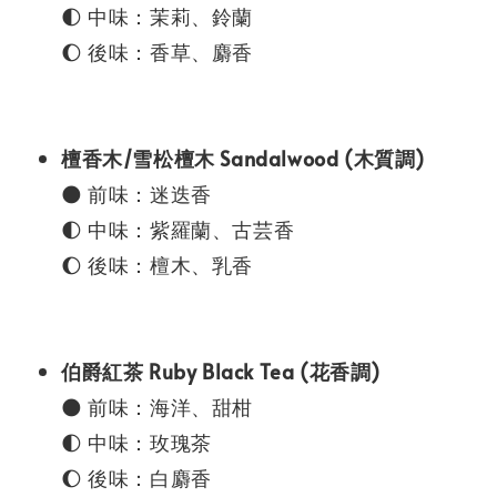
🌓 中味：茉莉、鈴蘭
🌔 後味：香草、麝香
檀香木/雪松檀木 Sandalwood (木質調)
🌑 前味：迷迭香
🌓 中味：紫羅蘭、古芸香
🌔 後味：檀木、乳香
伯爵紅茶 Ruby Black Tea (花香調)
🌑 前味：海洋、甜柑
🌓 中味：玫瑰茶
🌔 後味：白麝香