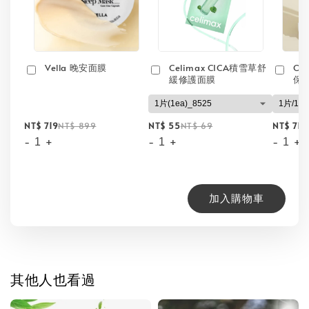
Vella 晚安面膜
Celimax CICA積雪草舒
On
緩修護面膜
保
NT$ 719
NT$ 899
NT$ 55
NT$ 69
NT$ 71
N
-
+
-
+
-
+
加入購物車
其他人也看過