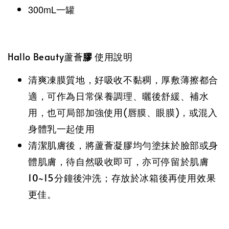
300mL一罐
Hallo Beauty蘆薈
膠
使用說明
清爽凍膜質地，好吸收不黏稠，厚敷薄擦都合
適，可作為日常保養調理、曬後舒緩、補水
用，也可局部加強使用(唇膜、眼膜)，或混入
身體乳一起使用
清潔肌膚後，將蘆薈凝膠均勻塗抹於臉部或身
體肌膚，待自然吸收即可，亦可停留於肌膚
10~15分鐘後沖洗；存放於冰箱後再使用效果
更佳。