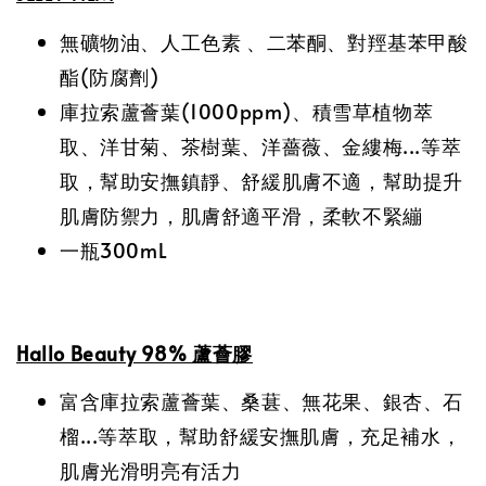
無礦物油、人工色素 、二苯酮、對羥基苯甲酸
酯(防腐劑)
庫拉索蘆薈葉(1000ppm)、積雪草植物萃
取、洋甘菊、茶樹葉、洋薔薇、金 縷梅...等萃
取，幫助安撫鎮靜、舒緩肌膚不適，幫助提升
肌膚防禦力，肌膚舒適平滑，柔軟不緊繃
一瓶300mL
Hallo Beauty 98% 蘆薈膠
富含庫拉索蘆薈葉、桑葚、無花果、銀杏、石
榴...等萃取，幫助舒緩安撫肌膚，充足補水，
肌膚光滑明亮有活力