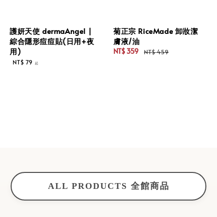
護妍天使 dermaAngel |
菊正宗 RiceMade 卸妝潔
綜合隱形痘痘貼(日用+夜
膚液/油
用)
NT$ 359
NT$ 459
Sale
Regular
Regular
NT$ 79
起
price
price
price
ALL PRODUCTS 全館商品