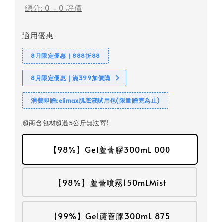
總分:
0
-
0
評價
適用優惠
8月限定優惠｜888折88
8月限定優惠｜滿399加價購
消費即贈celimax肌底液試用包(限量贈完為止)
超商含包材超過5公斤無法寄!
【98%】Gel蘆薈膠300mL 000
【98%】蘆薈噴霧150mLMist
【99%】Gel蘆薈膠300mL 875