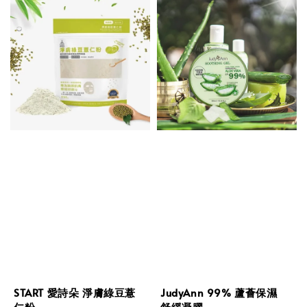
START 愛詩朵 淨膚綠豆薏
JudyAnn 99% 蘆薈保濕
仁粉
舒緩凝膠