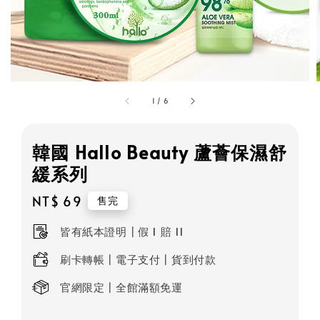
1
/
6
韓國 Hallo Beauty 蘆薈保濕舒
緩系列
Regular
NT$ 69
售完
price
皆有紙本證明┃假 1 賠 11
刷卡轉帳┃電子支付┃貨到付款
官網限定┃全館滿額免運