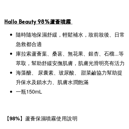
Hallo Beauty 98%蘆薈噴霧
隨時隨地保濕舒緩，輕鬆補水，妝前妝後、日常
急救都合適
庫拉索蘆薈葉、桑葚、無花果、銀杏、石榴...等
萃取，幫助舒緩安撫肌膚，肌膚光滑明亮有活力
海藻醣
、
尿囊素
、玻尿酸、
甜菜鹼協力幫助提
升保水及鎖
水
力
、肌膚
水潤飽滿
一瓶150mL
【
】
98%
蘆薈保濕噴霧
使用說明