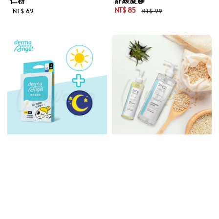
Regular
NT$ 85
NT$ 69
NT$ 99
Sale
Regular
price
price
price