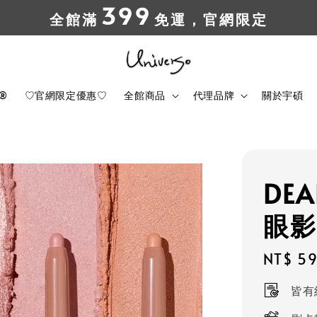
399
全館滿
免運，官網限定
t®
♡官網限定優惠♡
全館商品
代理品牌
關於宇碩
DEA
眼影
Regula
NT$ 5
price
皆有紙