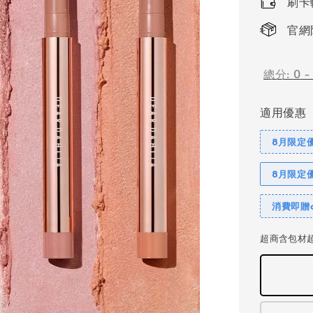
刷卡
官網
總分:
0
適用優惠
8月限定優
8月限定
消費即贈c
超商含包材超