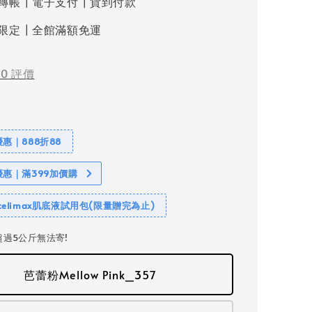
轉帳┃電子支付┃貨到付款
限定┃全館滿額免運
-
0
評價
惠｜888折88
優惠｜滿399加價購
elimax肌底液試用包(限量贈完為止)
過5公斤無法寄!
芭蕾粉Mellow Pink_357