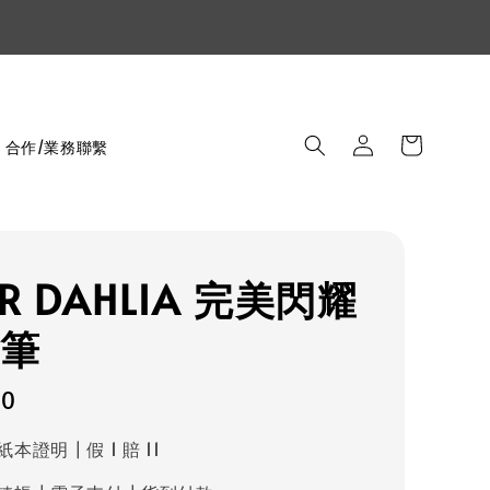
合作/業務聯繫
R DAHLIA 完美閃耀
筆
r
90
本證明┃假 1 賠 11