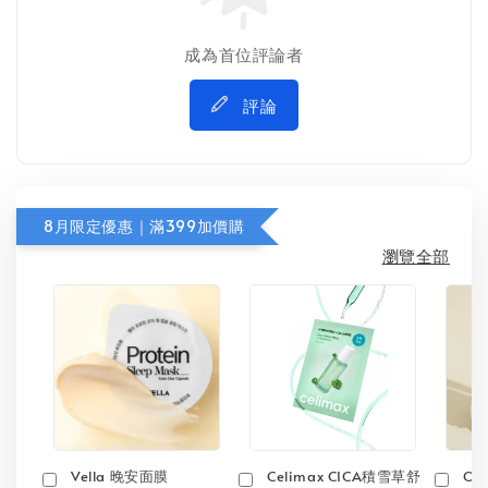
成為首位評論者
評論
8月限定優惠｜滿399加價購
瀏覽全部
Vella 晚安面膜
Celimax CICA積雪草舒
On