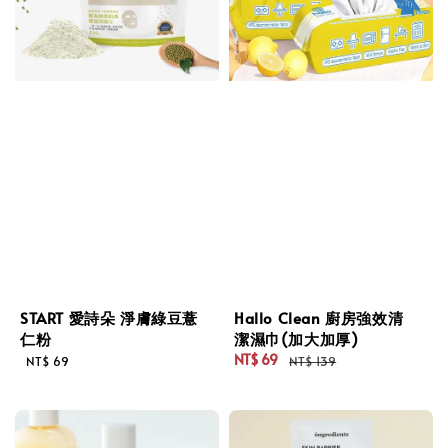
START 愛詩朵 淨膚綠豆薏
Hallo Clean 廚房強效清
仁粉
潔濕巾(加大加厚)
Regular
NT$ 69
NT$ 69
NT$ 139
Sale
Regular
price
price
price