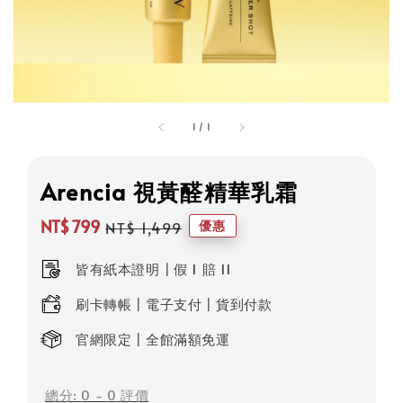
1
/
1
Arencia 視黃醛精華乳霜
NT$ 799
優惠
NT$ 1,499
Sale
Regular
price
price
皆有紙本證明┃假 1 賠 11
刷卡轉帳┃電子支付┃貨到付款
官網限定┃全館滿額免運
總分:
0
-
0
評價