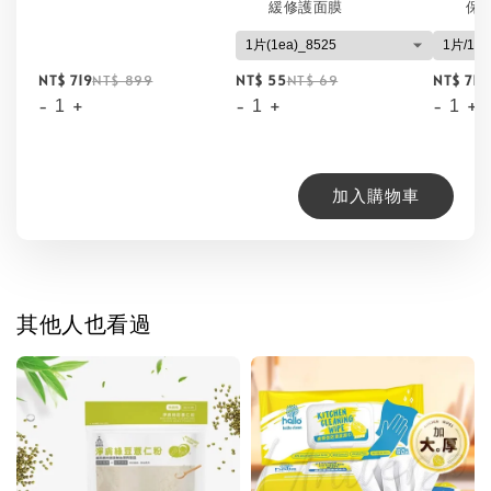
緩修護面膜
保
NT$ 719
NT$ 899
NT$ 55
NT$ 69
NT$ 71
N
-
+
-
+
-
+
加入購物車
其他人也看過